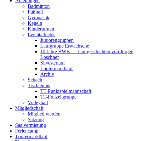
Abteilungen
Badminton
Fußball
Gymnastik
Kegeln
Kinderturnen
Leichtathletik
Juniorengruppen
Laufgruppe Erwachsene
10 Jahre BWB — Laufgeschichten von Jürgen
Löschner
Silvesterlauf
Töpfermarktlauf
Archiv
Schach
Tischtennis
TT-Punktspielmannschaft
TT-Freizeitgruppe
Volleyball
Mitgliedschaft
Mitglied werden
Satzung
Saalvermietung
Feriencamp
Töpfermarktlauf