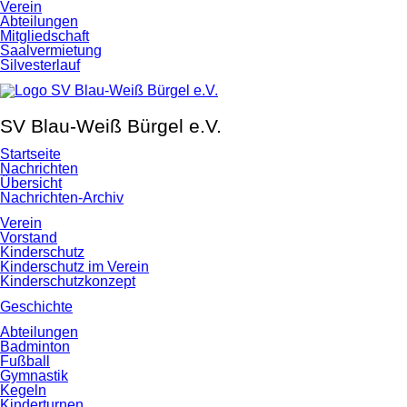
Navigation
Verein
überspringen
Abteilungen
Mitgliedschaft
Saalvermietung
Silvesterlauf
Navigation
überspringen
SV Blau-Weiß Bürgel e.V.
Startseite
Nachrichten
Übersicht
Nachrichten-Archiv
Verein
Vorstand
Kinderschutz
Kinderschutz im Verein
Kinderschutzkonzept
Geschichte
Abteilungen
Badminton
Fußball
Gymnastik
Kegeln
Kinderturnen