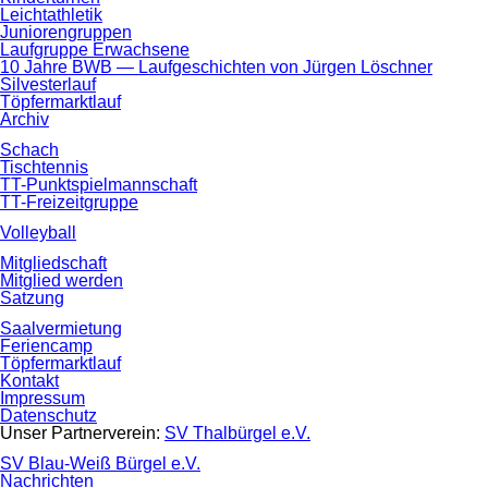
Leichtathletik
Juniorengruppen
Laufgruppe Erwachsene
10 Jahre BWB — Laufgeschichten von Jürgen Löschner
Silvesterlauf
Töpfermarktlauf
Archiv
Schach
Tischtennis
TT-Punktspielmannschaft
TT-Freizeitgruppe
Volleyball
Mitgliedschaft
Mitglied werden
Satzung
Saalvermietung
Feriencamp
Töpfermarktlauf
Kontakt
Impressum
Datenschutz
Unser Partnerverein:
SV Thalbürgel e.V.
SV Blau-Weiß Bürgel e.V.
Nachrichten