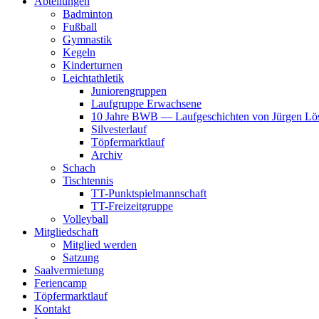
Abteilungen
Badminton
Fußball
Gymnastik
Kegeln
Kinderturnen
Leichtathletik
Juniorengruppen
Laufgruppe Erwachsene
10 Jahre BWB — Laufgeschichten von Jürgen Lö
Silvesterlauf
Töpfermarktlauf
Archiv
Schach
Tischtennis
TT-Punktspielmannschaft
TT-Freizeitgruppe
Volleyball
Mitgliedschaft
Mitglied werden
Satzung
Saalvermietung
Feriencamp
Töpfermarktlauf
Kontakt