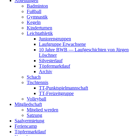
Abteilungen
Badminton
Fußball
Gymnastik
Kegeln
Kinderturnen
Leichtathletik
Juniorengruppen
Laufgruppe Erwachsene
10 Jahre BWB — Laufgeschichten von Jürgen
Löschner
Silvesterlauf
Töpfermarktlauf
Archiv
Schach
Tischtennis
TT-Punktspielmannschaft
TT-Freizeitgruppe
Volleyball
Mitgliedschaft
Mitglied werden
Satzung
Saalvermietung
Feriencamp
Töpfermarktlauf