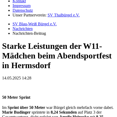
Kontakt
Impressum
Datenschutz
Unser Partnerverein:
SV Thalbürgel e.V.
SV Blau-Weiß Bürgel e.V.
Nachrichten
Nachrichten-Beitrag
Starke Leistungen der W11-
Mädchen beim Abendsportfest
in Hermsdorf
14.05.2025 14:28
50 Meter Sprint
Im
Sprint über 50 Meter
war Bürgel gleich mehrfach vorne dabei.
Marie Budinger
sprintete in
8,24 Sekunden
auf Platz 3 der
Gesamtwertung, dicht gefolgt von
Amelie Heinecke
mit
8,25